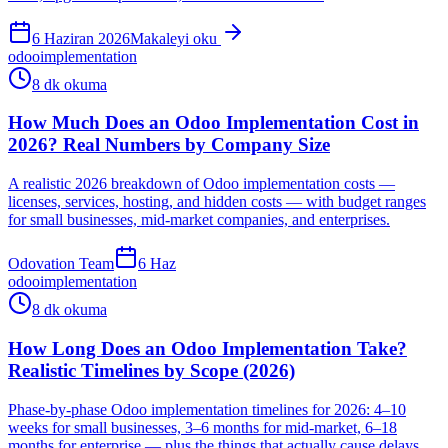
6 Haziran 2026
Makaleyi oku
odoo
implementation
8 dk okuma
How Much Does an Odoo Implementation Cost in
2026? Real Numbers by Company Size
A realistic 2026 breakdown of Odoo implementation costs —
licenses, services, hosting, and hidden costs — with budget ranges
for small businesses, mid-market companies, and enterprises.
Odovation Team
6 Haz
odoo
implementation
8 dk okuma
How Long Does an Odoo Implementation Take?
Realistic Timelines by Scope (2026)
Phase-by-phase Odoo implementation timelines for 2026: 4–10
weeks for small businesses, 3–6 months for mid-market, 6–18
months for enterprise — plus the things that actually cause delays.