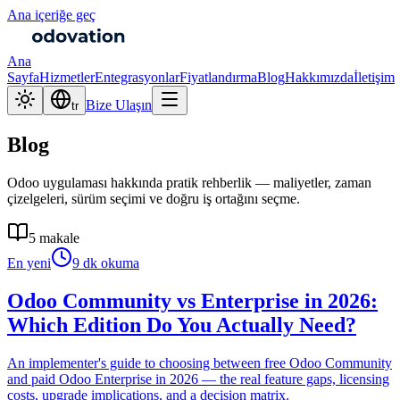
Ana içeriğe geç
Ana
Sayfa
Hizmetler
Entegrasyonlar
Fiyatlandırma
Blog
Hakkımızda
İletişim
Bize Ulaşın
tr
Blog
Odoo uygulaması hakkında pratik rehberlik — maliyetler, zaman
çizelgeleri, sürüm seçimi ve doğru iş ortağını seçme.
5 makale
En yeni
9 dk okuma
Odoo Community vs Enterprise in 2026:
Which Edition Do You Actually Need?
An implementer's guide to choosing between free Odoo Community
and paid Odoo Enterprise in 2026 — the real feature gaps, licensing
costs, upgrade implications, and a decision matrix.