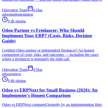
Odovation Team
6 Haz
odoo
implementation
9 dk okuma
Odoo Partner vs Freelancer: Who Should
Implement Your ERP? (Costs, Risks, Decision
Guide)
Certified Odoo partner or independent freelancer? An honest
comparison of costs, risks, and outcomes — including the cases
where a freelancer is genuinely the right call.
Odovation Team
6 Haz
odoo
erpnext
9 dk okuma
Odoo vs ERPNext for Small Business (2026): An
Implementer's Honest Comparison
Odoo vs ERPNext compared honestly by an implementation firm: