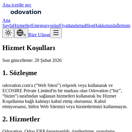
Ana içeriğe geç
Ana
Sayfa
Hizmetler
Entegrasyonlar
Fiyatlandırma
Blog
Hakkımızda
İletişim
Bize Ulaşın
tr
Hizmet Koşulları
Son güncelleme: 20 Şubat 2026
1. Sözleşme
odovation.com'a (“Web Sitesi”) erişerek veya kullanarak ve
ECOSIRE Private Limited'in bir markası olan Odovation (“biz”,
“bizim”) tarafından sağlanan hizmetleri kullanarak bu Hizmet
Koşullarına bağlı kalmayı kabul etmiş olursunuz. Kabul
etmiyorsanız, lütfen Web Sitemizi veya hizmetlerimizi kullanmayın.
2. Hizmetler
Odovation, Odoo ERP danışmanlığı, özelleştirme, uygulama,