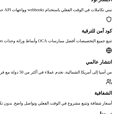
نبني تكاملات في الوقت الفعلي باستخدام webhooks وواجهات API حديثة، وليس استطلاعاً بطيئاً يعتمد على cron. كل حل مبني للسرعة والموثوقية.
كود آمن للترقية
تتبع جميع التخصيصات أفضل ممارسات OCA وأنماط وراثة وحدات Odoo، مما يضمن ترقيات سلسة للإصدارات.
انتشار عالمي
من آسيا إلى أمريكا الشمالية، نخدم عملاء في أكثر من 50 دولة مع فرق مرنة في المناطق الزمنية وخيارات دعم 24/7.
الشفافية
أسعار شفافة وتتبع مشروع في الوقت الفعلي وتواصل واضح. بدون تك