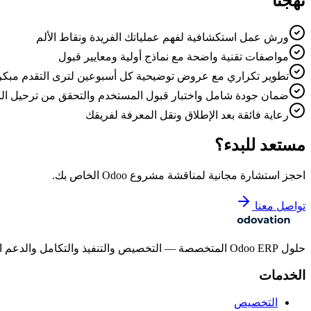
نهجنا
ورش عمل استكشافية لفهم عملياتك الفريدة ونقاط الألم
مواصفات تقنية واضحة مع نماذج أولية ومعايير قبول
تطوير تكراري مع عروض توضيحية كل أسبوعين لترى التقدم مبكرا
ضمان جودة شامل واختبار قبول المستخدم والتحقق من ترحيل الب
رعاية فائقة بعد الإطلاق ونقل المعرفة لفريقك
مستعد للبدء؟
احجز استشارة مجانية لمناقشة مشروع Odoo الخاص بك.
تواصل معنا
حلول Odoo ERP المتخصصة — التخصيص والتنفيذ والتكامل والدعم المستمر للشركات بجميع أحجامها.
الخدمات
التخصيص