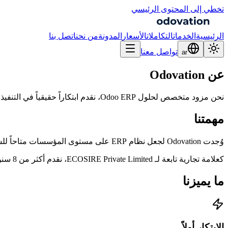
تخطي إلى المحتوى الرئيسي
الرئيسية
الخدمات
التكاملات
الأسعار
المدونة
من نحن
اتصل بنا
تواصل معنا
ar
عن Odovation
نحن مزود متخصص لحلول Odoo ERP، نقدم ابتكاراً حقيقياً في التنفيذ والتخصيص والتكامل للشركات حول العالم.
مهمتنا
وُجدت Odovation لجعل نظام ERP على مستوى المؤسسات متاحاً للشركات بجميع أحجامها. نجمع بين الخبرة العميقة في Odoo ونهج شفاف قائم على النتائج لتقديم حلول تُحوّل حقاً طريقة عمل عملائنا.
كعلامة تجارية تابعة لـ ECOSIRE Private Limited، نقدم أكثر من 8 سنوات من الخبرة الهندسية وسجلاً يمتد لأكثر من 2,500 عملية تنفيذ Odoo في أكثر من 50 دولة.
ما يميزنا
الابتكار أولاً