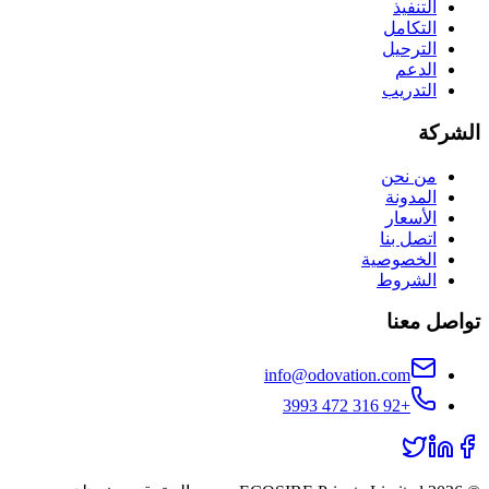
التنفيذ
التكامل
الترحيل
الدعم
التدريب
الشركة
من نحن
المدونة
الأسعار
اتصل بنا
الخصوصية
الشروط
تواصل معنا
info@odovation.com
+92 316 472 3993