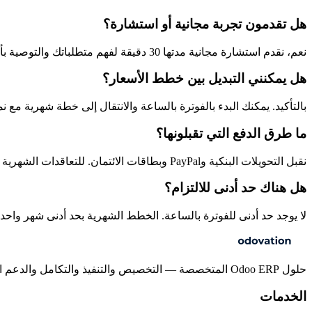
هل تقدمون تجربة مجانية أو استشارة؟
نعم، نقدم استشارة مجانية مدتها 30 دقيقة لفهم متطلباتك والتوصية بأفضل نموذج تعاقد. بدون أي التزام.
هل يمكنني التبديل بين خطط الأسعار؟
بالتأكيد. يمكنك البدء بالفوترة بالساعة والانتقال إلى خطة شهرية مع ن
ما طرق الدفع التي تقبلونها؟
نقبل التحويلات البنكية وPayPal وبطاقات الائتمان. للتعاقدات الشهرية والمشاريع، تتوفر الفوترة على مراحل أو شهرياً.
هل هناك حد أدنى للالتزام؟
لا يوجد حد أدنى للفوترة بالساعة. الخطط الشهرية بحد أدنى شهر واحد.
حلول Odoo ERP المتخصصة — التخصيص والتنفيذ والتكامل والدعم المستمر للشركات بجميع أحجامها.
الخدمات