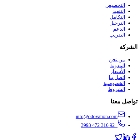
التخصيص
التنفيذ
التكامل
الترحيل
الدعم
التدريب
الشركة
من نحن
المدونة
الأسعار
اتصل بنا
الخصوصية
الشروط
تواصل معنا
info@odovation.com
+92 316 472 3993