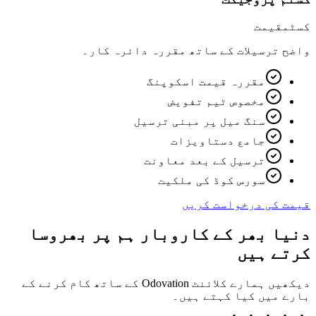
کسٹم
قیمت
واضح ترسیلات کے ساتھ مقررہ دائرہ کار۔
مقررہ قیمت اسکوپنگ
مخصوص ٹیم تفویض
سنگ میل پر مبنی ترسیل
جامع دستاویزات
ترسیل کے بعد معاونت
سورس کوڈ کی ملکیت
قیمت کی درخواست کریں
دنیا بھر کے کاروبار ہم پر بھروسا
کرتے ہیں
دیکھیں ہمارے کلائنٹ Odovation کے ساتھ کام کرنے کے
بارے میں کیا کہتے ہیں۔