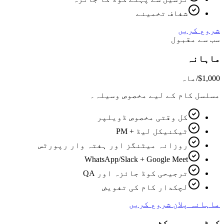
شفاف تخمینے
شروع کریں
سب سے مقبول
ماہانہ
$1,000
/ماہ
مسلسل کام کے لیے مخصوص وسیلہ۔
کل وقتی مخصوص ڈویلپر
ٹیکنیکل لیڈ + PM
روزانہ میٹنگز اور ہفتہ وار رپورٹس
WhatsApp/Slack + Google Meet
ترجیحی کوڈ جائزہ اور QA
لچکدار کام کی تفویض
ماہانہ پلان شروع کریں
کسٹم پروجیکٹ