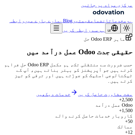
مرکزی مواد پر جائیں
ہوم
خدمات
انضمام
قیمتیں
Blog
ہمارے بارے میں
رابطہ
ہم سے رابطہ کریں
ur
ماہر Odoo ERP حل
حقیقی جدت
Odoo عمل درآمد میں
حسب ضرورت سے منتقلی تک، ہم مکمل Odoo ERP حل فراہم
کرتے ہیں جو آپریشنز کو بہتر بناتے ہیں، آپ کے
ٹیکنالوجی اسٹیک کو جوڑتے ہیں اور ترقی کو تیز
کرتے ہیں۔
مفت مشاورت حاصل کریں
خدمات دیکھیں
2,500+
Odoo عمل درآمد
1,500+
کاروبار خدمات حاصل کرنے والے
50+
ممالک
12+