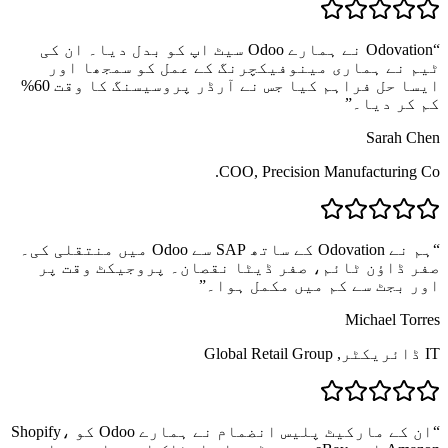
“
Odovation نے ہمارے Odoo سیٹ اپ کو بدل دیا۔ ان کی
ٹیم نے ہماری مینوفیکچرنگ کے عمل کو سمجھا اور
ایسا حل فراہم کیا جس نے آرڈر پروسیسنگ کا وقت 60%
کم کر دیا۔
”
Sarah Chen
COO, Precision Manufacturing Co.
“
ہم نے Odovation کے ساتھ SAP سے Odoo میں منتقلی کی۔
صفر ڈاؤن ٹائم، صفر ڈیٹا نقصان۔ پروجیکٹ وقت پر
اور بجٹ سے کم میں مکمل ہوا۔
”
Michael Torres
IT ڈائریکٹر, Global Retail Group
“
ان کے مارکیٹ پلیس انضمام نے ہمارے Odoo کو Shopify،