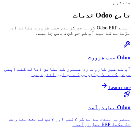
صنعتیں
جامع Odoo خدمات
اپنے Odoo ERP کو نافذ کرنے، حسب ضرورت بنانے اور
بڑھانے کے لیے آپ کو جو کچھ بھی چاہیے۔
Odoo حسب ضرورت
آپ کے عین کاروباری عملوں کے مطابق ڈھالے گئے اپنی
مرضی کے ماڈیولز، ورک فلو اور انٹرفیس۔
Learn more
Odoo عمل درآمد
منصوبہ بندی سے لے کر لائیو اور لانچ کے بعد معاونت
تک مکمل ERP عمل درآمد۔