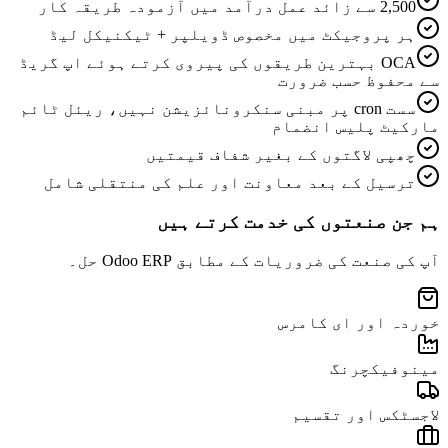
2,500 سے زائد عمل درآمد میں آزمودہ طریقہ کار
ہر پروجیکٹ میں مخصوص ڈویلپر + ٹیکنیکل لیڈ
OCA بہترین طریقوں کی پیروی کرتے ہوئے اپ گریڈ
سے محفوظ حسب ضرورت
سست cron پر مبنی سنکرونائزیشن نہیں، ریئل ٹائم
مارکیٹ پلیس انضمام
چھپی لاگتوں کے بغیر شفاف قیمتیں
ترسیل کے بعد معاونت اور علم کی منتقلی شامل
ہم جن صنعتوں کی خدمت کرتے ہیں
آپ کی صنعت کی ضروریات کے مطابق Odoo ERP حل۔
خوردہ اور ای کامرس
مینوفیکچرنگ
لاجسٹکس اور تقسیم