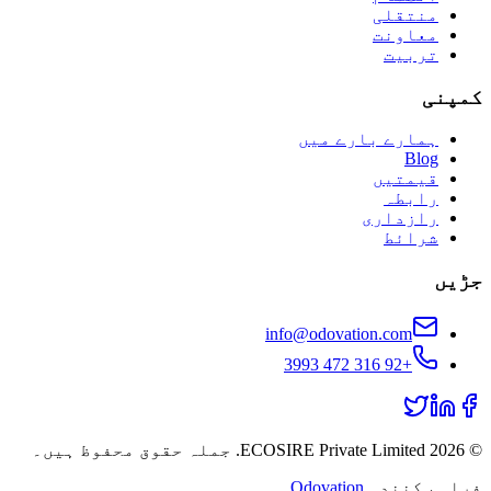
منتقلی
معاونت
تربیت
کمپنی
ہمارے بارے میں
Blog
قیمتیں
رابطہ
رازداری
شرائط
جڑیں
info@odovation.com
+92 316 472 3993
©
2026
ECOSIRE Private Limited. جملہ حقوق محفوظ ہیں۔
فراہم کنندہ
Odovation