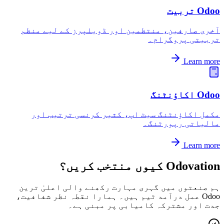
Odoo تربیت
آخری صارفین، منتظمین اور ڈویلپرز کے لیے منظم
تربیتی پروگرام۔
Learn more
Odoo اکاؤنٹنگ
مکمل اکاؤنٹنگ سیٹ اپ، کثیر کرنسی ترتیب اور
مالیاتی رپورٹنگ۔
Learn more
Odovation کیوں منتخب کریں؟
ہم صنعتوں میں گہری مہارت رکھنے والی اعلیٰ ترین
Odoo عمل درآمد ٹیم ہیں۔ ہمارا نقطہ نظر شفافیت،
جدت اور مشترکہ کامیابی پر مبنی ہے۔