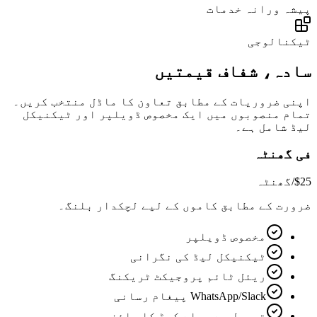
پیشہ ورانہ خدمات
ٹیکنالوجی
سادہ، شفاف قیمتیں
اپنی ضروریات کے مطابق تعاون کا ماڈل منتخب کریں۔
تمام منصوبوں میں ایک مخصوص ڈویلپر اور ٹیکنیکل
لیڈ شامل ہے۔
فی گھنٹہ
$25
/گھنٹہ
ضرورت کے مطابق کاموں کے لیے لچکدار بلنگ۔
مخصوص ڈویلپر
ٹیکنیکل لیڈ کی نگرانی
ریئل ٹائم پروجیکٹ ٹریکنگ
WhatsApp/Slack پیغام رسانی
ترسیل سے پہلے کوڈ کا جائزہ