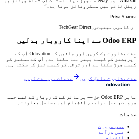
Amazon اور eBay سے جوڑ دیا۔ اسٹاک اب تمام چینلز پر
ریئل ٹائم میں سنکرونائز ہوتا ہے۔
”
Priya Sharma
ای کامرس مینیجر, TechGear Direct
Odoo ERP سے اپنا کاروبار بدلیں
مفت مشاورت بک کریں اور جانیں کہ Odovation آپ کے
آپریشنز کو کیسے بہتر بنا سکتا ہے، آپ کے سسٹمز کو
کیسے جوڑ سکتا ہے اور ترقی کو کیسے تیز کر سکتا ہے۔
مفت مشاورت حاصل کریں
خدمات دریافت کریں
ماہر Odoo ERP حل — ہر سائز کے کاروبار کے لیے حسب
ضرورت، عمل درآمد، انضمام اور مسلسل معاونت۔
خدمات
حسب ضرورت
عمل درآمد
انضمام