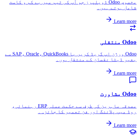
مخصوص Odoo ڈویلپرز جو آپ کی ٹیم میں بے کم و کاست
شامل ہوتے ہیں۔
Learn more
Odoo منتقلی
Odoo ورژن اپ گریڈ کریں یا SAP، Oracle، QuickBooks سے
بغیر ڈیٹا نقصان کے منتقل ہوں۔
Learn more
Odoo مشاورت
مصدقہ ماہرین کی طرف سے حکمت عملی ERP رہنمائی،
روڈ میپ پلاننگ اور فن تعمیر کا جائزہ۔
Learn more