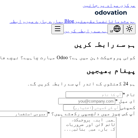
مرکزی مواد پر جائیں
ہوم
خدمات
انضمام
قیمتیں
Blog
ہمارے بارے میں
رابطہ
ہم سے رابطہ کریں
ur
ہم سے رابطہ کریں
کوئی پروجیکٹ ذہن میں ہے؟ Odoo مہارت چاہیے؟ نیچے فارم بھریں یا براہ راست رابطہ کریں۔
پیغام بھیجیں
ہم 24 گھنٹوں کے اندر آپ سے رابطہ کریں گے۔
نام *
ای میل *
کمپنی
آپ کس چیز میں دلچسپی رکھتے ہیں؟ *