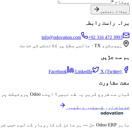
پیغام *
پیغام بھیجیں
براہ راست رابطہ
info@odovation.com
+92 316 472 3993
ہیوسٹن، TX · عالمی سطح پر کلائنٹس کی خدمت
ہم سے جڑیں
Facebook
LinkedIn
X (Twitter)
مفت مشاورت
کہاں سے شروع کریں یہ طے نہیں؟ اپنے Odoo پروجیکٹ پر بات کرنے اور جاننے کے لیے 30 منٹ کی مفت مشاورت بک کریں۔
خدمات اور قیمتیں دیکھیں
ماہر Odoo ERP حل — ہر سائز کے کاروبار کے لیے حسب ضرورت، عمل درآمد، انضمام اور مسلسل معاونت۔