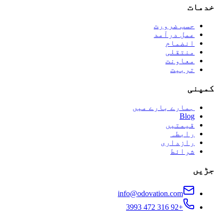
خدمات
حسب ضرورت
عمل درآمد
انضمام
منتقلی
معاونت
تربیت
کمپنی
ہمارے بارے میں
Blog
قیمتیں
رابطہ
رازداری
شرائط
جڑیں
info@odovation.com
+92 316 472 3993