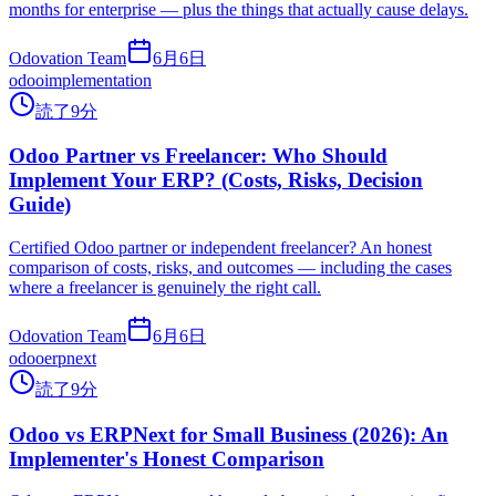
months for enterprise — plus the things that actually cause delays.
Odovation Team
6月6日
odoo
implementation
読了9分
Odoo Partner vs Freelancer: Who Should
Implement Your ERP? (Costs, Risks, Decision
Guide)
Certified Odoo partner or independent freelancer? An honest
comparison of costs, risks, and outcomes — including the cases
where a freelancer is genuinely the right call.
Odovation Team
6月6日
odoo
erpnext
読了9分
Odoo vs ERPNext for Small Business (2026): An
Implementer's Honest Comparison