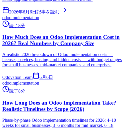
2026年6月6日
記事を読む
odoo
implementation
読了8分
How Much Does an Odoo Implementation Cost in
2026? Real Numbers by Company Size
A realistic 2026 breakdown of Odoo implementation costs —
licenses, services, hosting, and hidden costs — with budget ranges
for small businesses, mid-market companies, and enterprises.
Odovation Team
6月6日
odoo
implementation
読了8分
How Long Does an Odoo Implementation Take?
Realistic Timelines by Scope (2026)
Phase-by-phase Odoo implementation timelines for 2026: 4–10
weeks for small businesses, 3–6 months for mid-market, 6–18